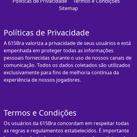
Políticas de Privacidade
Termos e Condições
Sitemap
Políticas de Privacidade
A 615Bra valoriza a privacidade de seus usuários e está
empenhada em proteger todas as informações
pessoais fornecidas durante o uso de nossos canais de
comunicação. Todos os dados coletados são utilizados
exclusivamente para fins de melhoria contínua da
experiência de nossos jogadores.
Termos e Condições
Os usuários da 615Bra concordam em respeitar todas
as regras e regulamentos estabelecidos. É importante