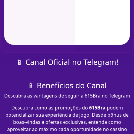
📱 Canal Oficial no Telegram!
📱 Benefícios do Canal
Descubra as vantagens de seguir a 615Bra no Telegram
Descubra como as promoções do
615Bra
podem
potencializar sua experiência de jogo. Desde bônus de
boas-vindas a ofertas exclusivas, entenda como
aproveitar ao máximo cada oportunidade no cassino