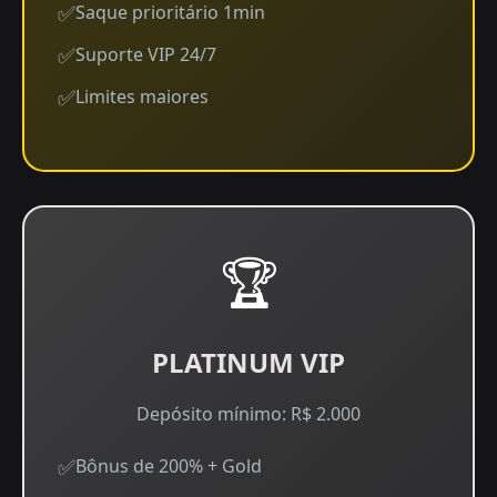
Saque prioritário 1min
Suporte VIP 24/7
Limites maiores
🏆
PLATINUM VIP
Depósito mínimo: R$ 2.000
Bônus de 200% + Gold