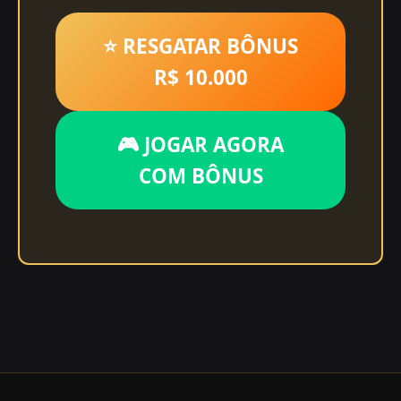
⭐ RESGATAR BÔNUS
R$ 10.000
🎮 JOGAR AGORA
COM BÔNUS