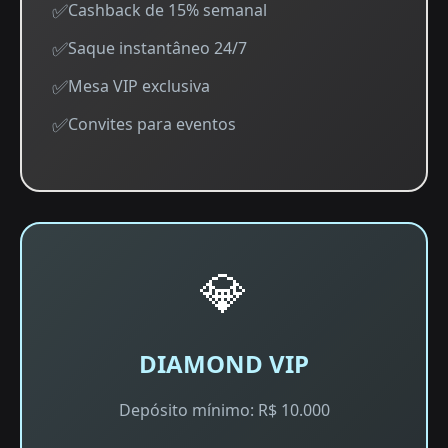
Cashback de 15% semanal
Saque instantâneo 24/7
Mesa VIP exclusiva
Convites para eventos
💎
DIAMOND VIP
Depósito mínimo: R$ 10.000