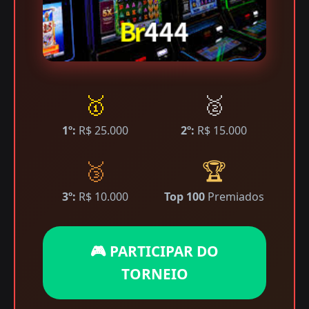
🥇
🥈
1º:
R$ 25.000
2º:
R$ 15.000
🥉
🏆
3º:
R$ 10.000
Top 100
Premiados
🎮 PARTICIPAR DO
TORNEIO