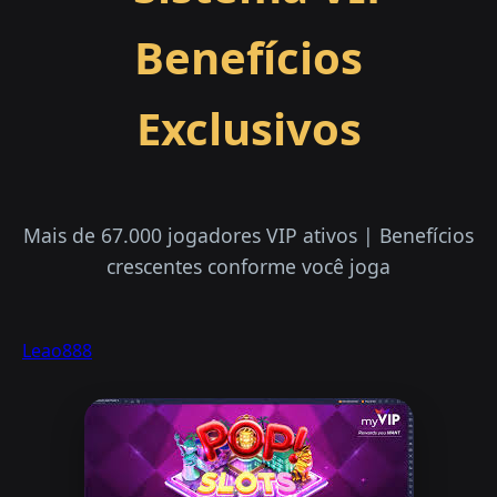
Benefícios
Exclusivos
Mais de 67.000 jogadores VIP ativos | Benefícios
crescentes conforme você joga
Leao888