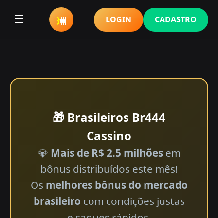
☰
LOGIN
CADASTRO
🎁 Brasileiros Br444
Cassino
💎
Mais de R$ 2.5 milhões
em
bônus distribuídos este mês!
Os
melhores bônus do mercado
brasileiro
com condições justas
e saques rápidos.