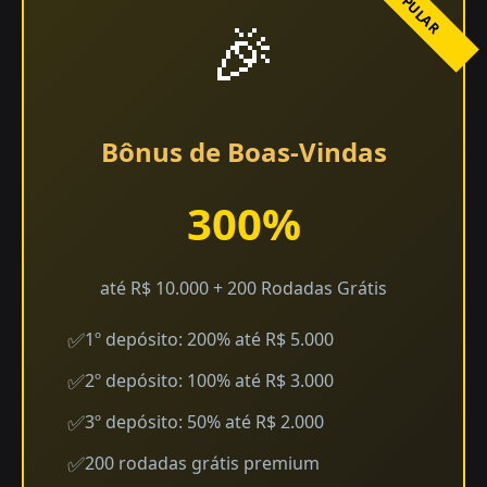
🎉
Bônus de Boas-Vindas
300%
até R$ 10.000 + 200 Rodadas Grátis
1º depósito: 200% até R$ 5.000
2º depósito: 100% até R$ 3.000
3º depósito: 50% até R$ 2.000
200 rodadas grátis premium